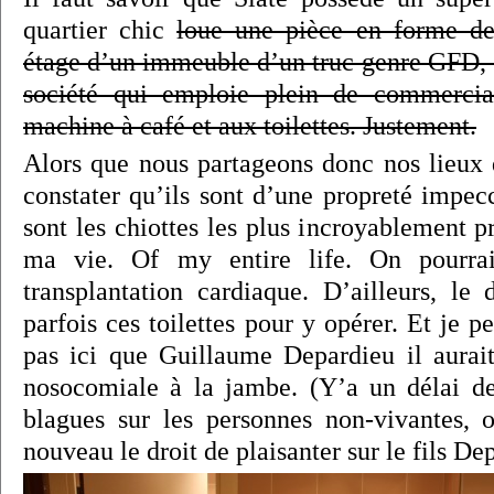
quartier chic
loue une pièce en forme de
étage d’un immeuble d’un truc genre GFD, 
société qui emploie plein de commercia
machine à café et aux toilettes. Justement.
Alors que nous partageons donc nos lieux d
constater qu’ils sont d’une propreté impec
sont les chiottes les plus incroyablement p
ma vie. Of my entire life. On pourrai
transplantation cardiaque. D’ailleurs, le
parfois ces toilettes pour y opérer. Et je p
pas ici que Guillaume Depardieu il aurait
nosocomiale à la jambe. (Y’a un délai de
blagues sur les personnes non-vivantes, 
nouveau le droit de plaisanter sur le fils De