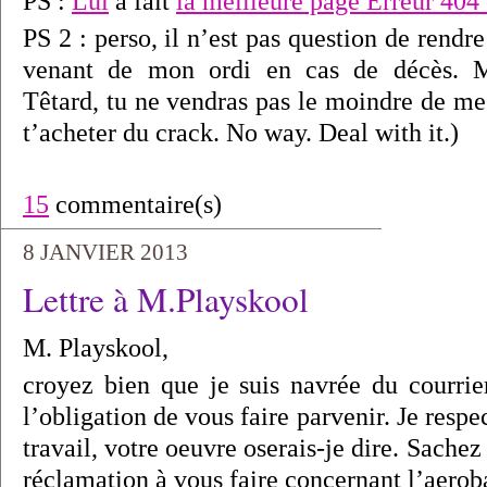
PS :
Lui
a fait
la meilleure page Erreur 404 
PS 2 : perso, il n’est pas question de rendr
venant de mon ordi en cas de décès. M
Têtard, tu ne vendras pas le moindre de me
t’acheter du crack. No way. Deal with it.)
15
commentaire(s)
8 JANVIER 2013
Lettre à M.Playskool
M. Playskool,
croyez bien que je suis navrée du courri
l’obligation de vous faire parvenir. Je resp
travail, votre oeuvre oserais-je dire. Sache
réclamation à vous faire concernant l’aerob