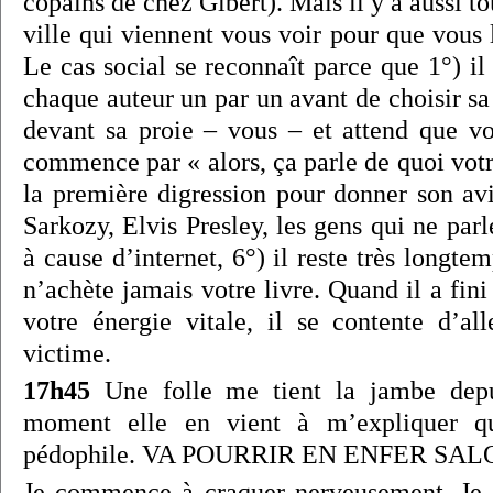
copains de chez Gibert). Mais il y a aussi to
ville qui viennent vous voir pour que vous
Le cas social se reconnaît parce que 1°) il 
chaque auteur un par un avant de choisir sa 
devant sa proie – vous – et attend que vou
commence par « alors, ça parle de quoi votre
la première digression pour donner son avi
Sarkozy, Elvis Presley, les gens qui ne parl
à cause d’internet, 6°) il reste très longtem
n’achète jamais votre livre. Quand il a fini
votre énergie vitale, il se contente d’al
victime.
17h45
Une folle me tient la jambe dep
moment elle en vient à m’expliquer q
pédophile. VA POURRIR EN ENFER SAL
Je commence à craquer nerveusement. Je s