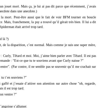
 un jouet mort. Mais ça, je lui ai pas dit parce que récemment, j’avais
anecdote dans une anecdote.)
 la mort. Peut-être aussi que le fait de voir BFM tourner en boucle
e. Mais, franchement, la psy a trouvé qu’il gérait très bien. Il lui a dit
Spiderman était arrivé trop tard.
d là ?)
rt, de la disparition, c’est normal. Mais comme je suis une super mère,
pé : Curly, Têtard et moi. Moi, j’aime bien parler avec Têtard. Il est pas
demande : “Est-ce que tu te souviens avant que Curly naisse ?”
n ventre”. (Par contre, il ne semble pas se souvenir qu’il me crachait sur
 tu t’en souviens ?”
 gaffé et j’essaie d’attirer son attention sur autre chose “oh, regarde,
s il est trop tard.
ton ventre ?”
l’angoisse s’allumer.