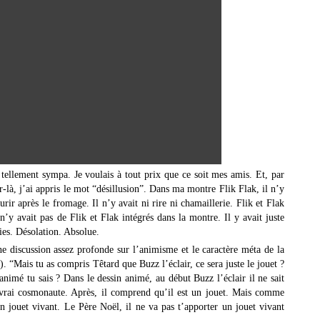
r tellement sympa. Je voulais à tout prix que ce soit mes amis. Et, par
-là, j’ai appris le mot “désillusion”. Dans ma montre Flik Flak, il n’y
ourir après le fromage. Il n’y avait ni rire ni chamaillerie. Flik et Flak
 n’y avait pas de Flik et Flak intégrés dans la montre. Il y avait juste
gies. Désolation. Absolue.
e discussion assez profonde sur l’animisme et le caractère méta de la
 “Mais tu as compris Têtard que Buzz l’éclair, ce sera juste le jouet ?
animé tu sais ? Dans le dessin animé, au début Buzz l’éclair il ne sait
un vrai cosmonaute. Après, il comprend qu’il est un jouet. Mais comme
 jouet vivant. Le Père Noël, il ne va pas t’apporter un jouet vivant