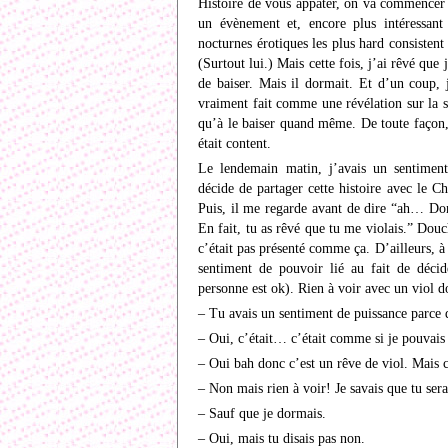
Histoire de vous appâter, on va commencer pa
un évènement et, encore plus intéressant
nocturnes érotiques les plus hard consistent
(Surtout lui.) Mais cette fois, j’ai rêvé que j
de baiser. Mais il dormait. Et d’un coup, 
vraiment fait comme une révélation sur la se
qu’à le baiser quand même. De toute façon, il
était content.
Le lendemain matin, j’avais un sentiment
décide de partager cette histoire avec le C
Puis, il me regarde avant de dire “ah… Don
En fait, tu as rêvé que tu me violais.” Dou
c’était pas présenté comme ça. D’ailleurs, à t
sentiment de pouvoir lié au fait de décid
personne est ok). Rien à voir avec un viol d
– Tu avais un sentiment de puissance parce q
– Oui, c’était… c’était comme si je pouvais
– Oui bah donc c’est un rêve de viol. Mais c
– Non mais rien à voir! Je savais que tu sera
– Sauf que je dormais.
– Oui, mais tu disais pas non.