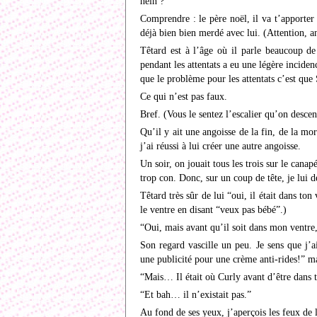
hein ?”
Comprendre : le père noël, il va t’apporter
déjà bien bien merdé avec lui. (Attention, 
Têtard est à l’âge où il parle beaucoup de
pendant les attentats a eu une légère incidenc
que le problème pour les attentats c’est que 
Ce qui n’est pas faux.
Bref. (Vous le sentez l’escalier qu’on descen
Qu’il y ait une angoisse de la fin, de la mo
j’ai réussi à lui créer une autre angoisse.
Un soir, on jouait tous les trois sur le cana
trop con. Donc, sur un coup de tête, je lui 
Têtard très sûr de lui “oui, il était dans to
le ventre en disant “veux pas bébé”.)
“Oui, mais avant qu’il soit dans mon ventre,
Son regard vascille un peu. Je sens que j’ai
une publicité pour une crème anti-rides!” mai
“Mais… Il était où Curly avant d’être dans 
“Et bah… il n’existait pas.”
Au fond de ses yeux, j’aperçois les feux de 