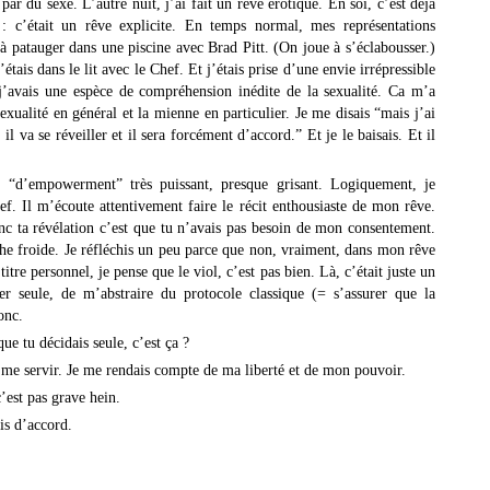
r du sexe. L’autre nuit, j’ai fait un rêve érotique. En soi, c’est déjà
 : c’était un rêve explicite. En temps normal, mes représentations
 à patauger dans une piscine avec Brad Pitt. (On joue à s’éclabousser.)
’étais dans le lit avec le Chef. Et j’étais prise d’une envie irrépressible
j’avais une espèce de compréhension inédite de la sexualité. Ca m’a
xualité en général et la mienne en particulier. Je me disais “mais j’ai
 va se réveiller et il sera forcément d’accord.” Et je le baisais. Et il
 “d’empowerment” très puissant, presque grisant. Logiquement, je
hef. Il m’écoute attentivement faire le récit enthousiaste de mon rêve.
c ta révélation c’est que tu n’avais pas besoin de mon consentement.
che froide. Je réfléchis un peu parce que non, vraiment, dans mon rêve
itre personnel, je pense que le viol, c’est pas bien. Là, c’était juste un
er seule, de m’abstraire du protocole classique (= s’assurer que la
onc.
ue tu décidais seule, c’est ça ?
 me servir. Je me rendais compte de ma liberté et de mon pouvoir.
’est pas grave hein.
is d’accord.