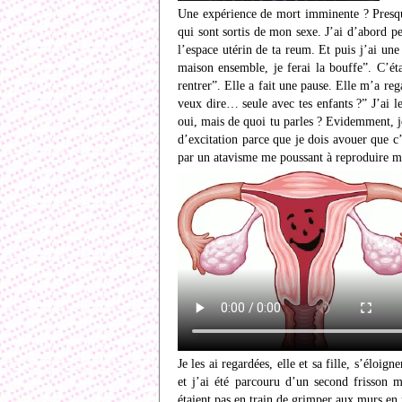
Une expérience de mort imminente ? Presque
qui sont sortis de mon sexe. J’ai d’abord p
l’espace utérin de ta reum. Et puis j’ai un
maison ensemble, je ferai la bouffe”. C’ét
rentrer”. Elle a fait une pause. Elle m’a reg
veux dire… seule avec tes enfants ?” J’ai 
oui, mais de quoi tu parles ? Evidemment, je
d’excitation parce que je dois avouer que c
par un atavisme me poussant à reproduire m
Je les ai regardées, elle et sa fille, s’éloig
et j’ai été parcouru d’un second frisson ma
étaient pas en train de grimper aux murs en 