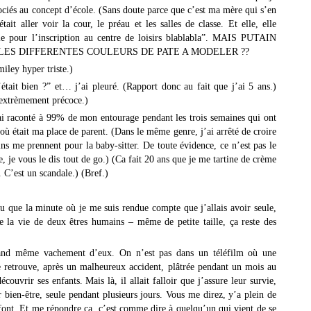
sociés au concept d’école. (Sans doute parce que c’est ma mère qui s’en
tait aller voir la cour, le préau et les salles de classe. Et elle, elle
rie pour l’inscription au centre de loisirs blablabla”. MAIS PUTAIN
LES DIFFERENTES COULEURS DE PATE A MODELER ??
miley hyper triste.)
était bien ?” et… j’ai pleuré. (Rapport donc au fait que j’ai 5 ans.)
 extrèmement précoce.)
’ai raconté à 99% de mon entourage pendant les trois semaines qui ont
 où était ma place de parent. (Dans le même genre, j’ai arrêté de croire
s me prennent pour la baby-sitter. De toute évidence, ce n’est pas le
ue, je vous le dis tout de go.) (Ca fait 20 ans que je me tartine de crème
 C’est un scandale.) (Bref.)
vu que la minute où je me suis rendue compte que j’allais avoir seule,
de la vie de deux êtres humains – même de petite taille, ça reste des
uand même vachement d’eux. On n’est pas dans un téléfilm où une
se retrouve, après un malheureux accident, plâtrée pendant un mois au
écouvrir ses enfants. Mais là, il allait falloir que j’assure leur survie,
bien-être, seule pendant plusieurs jours. Vous me direz, y’a plein de
s font. Et me répondre ça, c’est comme dire à quelqu’un qui vient de se