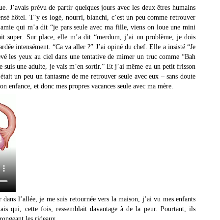
. J’avais prévu de partir quelques jours avec les deux êtres humains
ensé hôtel. T’y es logé, nourri, blanchi, c’est un peu comme retrouver
e amie qui m’a dit “je pars seule avec ma fille, viens on loue une mini
ait super. Sur place, elle m’a dit “merdum, j’ai un problème, je dois
ardée intensément. “Ca va aller ?” J’ai opiné du chef. Elle a insisté “Je
levé les yeux au ciel dans une tentative de mimer un truc comme “Bah
 suis une adulte, je vais m’en sortir.” Et j’ai même eu un petit frisson
’était un peu un fantasme de me retrouver seule avec eux – sans doute
on enfance, et donc mes propres vacances seule avec ma mère.
ner dans l’allée, je me suis retournée vers la maison, j’ai vu mes enfants
is qui, cette fois, ressemblait davantage à de la peur. Pourtant, ils
rongeant les rideaux.