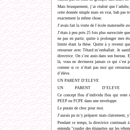
Mais brusquement, j’ai réalisé que l’adulte
cette donnée simple mais en vrai, bah pas tr
exactement la même chose.
J’avais fait la visite de l’école maternelle a
J’étais à peu près 25 fois plus surexcitée que 
ne pas en partir, quitte à prolonger mes é
limite étant la thèse. Quitte à y revenir q
retourner avec Têtard m’emballait. Je sautil
directrice. On s’est assis dans son bureau. E
là, vous ne devinerez jamais ce qui s’est 
comme si ce n’était pas moi qui retourna
d’élève.
UN PARENT D’ELEVE
UN PARENT D’ELEVE
Ce concept flou d’individu flou qui reste s
PEEP ou FCPE dans une enveloppe.
Le putain de choc pour moi.
J’aurais pu m’y préparer mais clairement, y
Pendant ce temps, la directrice continuait
entendu “coudre des étiquettes sur les vête