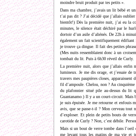
moindre bruit produit par tes petits ».
Dans ma chambre, j’avais un lit bébé et un 
t’ai pas dit ? J’ai décidé que j’allais oubli
bientôt!) Dès la première nuit, j’ai eu la
minutes, le silence était déchiré par le hu
dortoir d’un asile d’aliénés. De 22h à minuit
également un fait scientifiquement édifiant 
je trouve ça dingue. Il fait des petites phr
(Mes nuits ressemblaient donc à un croiseme
tombait du lit. Puis à 6h30 réveil de Curly.
La première nuit, alors que j’allais enfin
lumineux. Je me dis orage, et j’essaie de 
travers mes paupières closes, apparaissent d
fil d’ampoule. Chelou, non ? Au cinquième f
du plafonnier situé pile au-dessus du lit
Guantanamo.) Il y a un court-circuit. Mais 
je suis épuisée. Je me retourne et enfouis ma
avis, que se passe-t-il ? Mon cerveau tout
d’exploser. Et plein de petits bouts de verr
carotide de Curly ? Non, c’est débile. Pers
Mais si un bout de verre tombe dans l’oeil 
me levant tous les matins de ma vie et tr