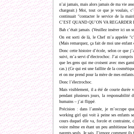
n’ai jamais, mais alors jamais de ma vie as
chargeait.) Moi, tout ce que je voulais, c’é
continuait “contacter le service de la mai
C’EST QUAND QU’ON VA REGARDER 
Bah c’était jamais. (Veuillez insérer ici un s
On est sorti de là, le Chef m’a appelée “c’
(Mais remarquez, ça fait de moi une enfant
Donc cette histoire d’école, selon ce que j
suivi, m’a servi d’électrochoc. J’ai compris
que les gens qui me croisent avec mes gamin
cas.) (Ce qui est une faillite de la cosmétiq
et on me prend pour la mère de mes enfants.
Donc l’électrochoc.
Mais visiblement, il a été de courte durée 
pendant plusieurs jours, la responsabilité 
humains – j’ai flippé.
Précision : dans l’année, je m’occupe q
working girl qui voit à peine ses enfants 
cours duquel elle va, forcée et contrainte, d
voire même en étant un peu ambitieuse leur 
parents seuls. Je sais. J’ignore comment il