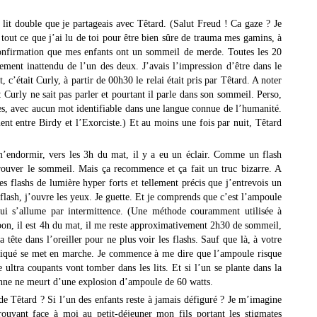
lit double que je partageais avec Têtard. (Salut Freud ! Ca gaze ? Je
er tout ce que j’ai lu de toi pour être bien sûre de trauma mes gamins, à
 confirmation que mes enfants ont un sommeil de merde. Toutes les 20
rlement inattendu de l’un des deux. J’avais l’impression d’être dans le
, c’était Curly, à partir de 00h30 le relai était pris par Têtard. A noter
: Curly ne sait pas parler et pourtant il parle dans son sommeil. Perso,
ases, avec aucun mot identifiable dans une langue connue de l’humanité.
nt entre Birdy et l’Exorciste.) Et au moins une fois par nuit, Têtard
 m’endormir, vers les 3h du mat, il y a eu un éclair. Comme un flash
trouver le sommeil. Mais ça recommence et ça fait un truc bizarre. A
es flashs de lumière hyper forts et tellement précis que j’entrevois un
lash, j’ouvre les yeux. Je guette. Et je comprends que c’est l’ampoule
 qui s’allume par intermittence. (Une méthode couramment utilisée à
bon, il est 4h du mat, il me reste approximativement 2h30 de sommeil,
 tête dans l’oreiller pour ne plus voir les flashs. Sauf que là, à votre
 niqué se met en marche. Je commence à me dire que l’ampoule risque
e ultra coupants vont tomber dans les lits. Et si l’un se plante dans la
onne ne meurt d’une explosion d’ampoule de 60 watts.
de Têtard ? Si l’un des enfants reste à jamais défiguré ? Je m’imagine
ouvant face à moi au petit-déjeuner mon fils portant les stigmates