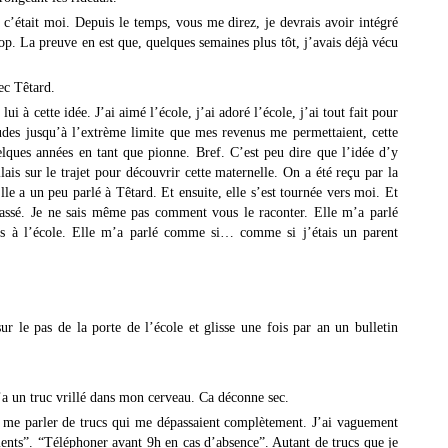
, c’était moi. Depuis le temps, vous me direz, je devrais avoir intégré
op. La preuve en est que, quelques semaines plus tôt, j’avais déjà vécu
vec Têtard.
lui à cette idée. J’ai aimé l’école, j’ai adoré l’école, j’ai tout fait pour
tudes jusqu’à l’extrème limite que mes revenus me permettaient, cette
uelques années en tant que pionne. Bref. C’est peu dire que l’idée d’y
lais sur le trajet pour découvrir cette maternelle. On a été reçu par la
lle a un peu parlé à Têtard. Et ensuite, elle s’est tournée vers moi. Et
passé. Je ne sais même pas comment vous le raconter. Elle m’a parlé
is à l’école. Elle m’a parlé comme si… comme si j’étais un parent
ur le pas de la porte de l’école et glisse une fois par an un bulletin
’a un truc vrillé dans mon cerveau. Ca déconne sec.
 à me parler de trucs qui me dépassaient complètement. J’ai vaguement
ments”. “Téléphoner avant 9h en cas d’absence”. Autant de trucs que je