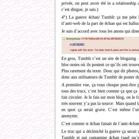
privée, on peut avoir été in a relationship
c’est dingue, je sais.)
4°) La guerre 4chan/ Tumblr ça me pète l
d’anti-web de la part de 4chan qui est halluc
Je suis d’accord avec tous les anons qui disen
En gros, Tumblr c’est un site de bloguing. 
bloc-notes où ils postent ce qu’ils ont trou
Plus rarement du texte. Donc qui dit photo
donc aux utilisateurs de Tumblr de poster d
A première vue, ça vous choque peut-être p
tous des trucs, c’est bien comme ça que ça 
fait circuler. Je le fais sur mon blog, on le
très souvent y’a pas la source. Mais quand 
en quoi ça serait grave. C’est même l’un
anonyme.
C’est comme si 4chan faisait de l’anti-4chan
Le truc qui a déclenché la guerre ça serait
Tumblr et qui contamine 4chan (sauf qu’en