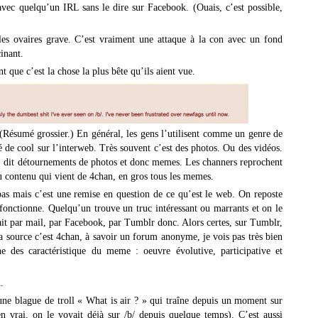
 avec quelqu’un IRL sans le dire sur Facebook. (Ouais, c’est possible,
es ovaires grave. C’est vraiment une attaque à la con avec un fond
inant.
t que c’est la chose la plus bête qu’ils aient vue.
(Résumé grossier.) En général, les gens l’utilisent comme un genre de
vé de cool sur l’interweb. Très souvent c’est des photos. Ou des vidéos.
s, dit détournements de photos et donc memes. Les channers reprochent
u contenu qui vient de 4chan, en gros tous les memes.
as mais c’est une remise en question de ce qu’est le web. On reposte
fonctionne. Quelqu’un trouve un truc intéressant ou marrants et on le
 fait par mail, par Facebook, par Tumblr donc. Alors certes, sur Tumblr,
la source c’est 4chan, à savoir un forum anonyme, je vois pas très bien
e des caractéristique du meme : oeuvre évolutive, participative et
.
 une blague de troll « What is air ? » qui traîne depuis un moment sur
 vrai, on le voyait déjà sur /b/ depuis quelque temps). C’est aussi