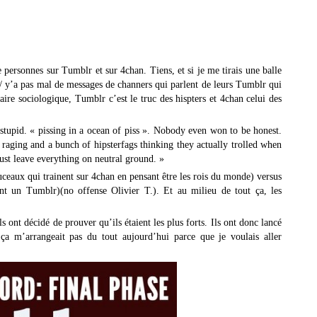
personnes sur Tumblr et sur 4chan. Tiens, et si je me tirais une balle
/b/ y’a pas mal de messages de channers qui parlent de leurs Tumblr qui
aire sociologique, Tumblr c’est le truc des hispters et 4chan celui des
stupid. « pissing in a ocean of piss ». Nobody even won to be honest.
raging and a bunch of hipsterfags thinking they actually trolled when
just leave everything on neutral ground. »
ceaux qui trainent sur 4chan en pensant être les rois du monde) versus
ont un Tumblr)(no offense Olivier T.). Et au milieu de tout ça, les
ont décidé de prouver qu’ils étaient les plus forts. Ils ont donc lancé
a m’arrangeait pas du tout aujourd’hui parce que je voulais aller