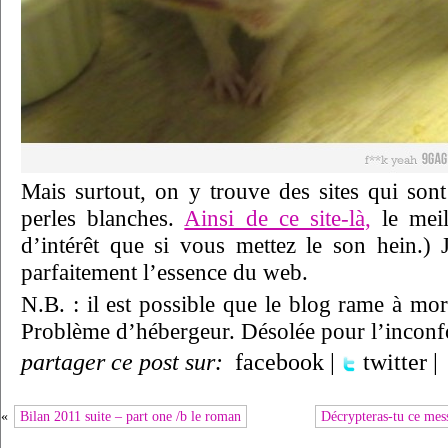
Mais surtout, on y trouve des sites qui so
perles blanches.
Ainsi de ce site-là,
le meil
d’intérêt que si vous mettez le son hein.)
parfaitement l’essence du web.
N.B. : il est possible que le blog rame à m
Problème d’hébergeur. Désolée pour l’inconfo
partager ce post sur:
facebook
|
twitter
|
«
Bilan 2011 suite – part one /b le roman
Décrypteras-tu ce mes