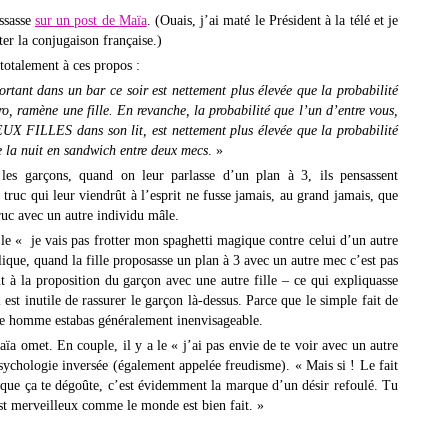
issasse
sur un post de Maïa
. (Ouais, j’ai maté le Président à la télé et je
ter la conjugaison française.)
 totalement à ces propos :
rtant dans un bar ce soir est nettement plus élevée que la probabilité
ro, ramène une fille. En revanche, la probabilité que l’un d’entre vous,
EUX FILLES dans son lit, est nettement plus élevée que la probabilité
 la nuit en sandwich entre deux mecs
. »
 les garçons, quand on leur parlasse d’un plan à 3, ils pensassent
ruc qui leur viendrût à l’esprit ne fusse jamais, au grand jamais, que
truc avec un autre individu mâle.
e « je vais pas frotter mon spaghetti magique contre celui d’un autre
ique, quand la fille proposasse un plan à 3 avec un autre mec c’est pas
à la proposition du garçon avec une autre fille – ce qui expliquasse
est inutile de rassurer le garçon là-dessus. Parce que le simple fait de
utre homme estabas généralement inenvisageable.
ïa omet. En couple, il y a le « j’ai pas envie de te voir avec un autre
psychologie inversée (également appelée freudisme). « Mais si ! Le fait
e, que ça te dégoûte, c’est évidemment la marque d’un désir refoulé. Tu
st merveilleux comme le monde est bien fait. »