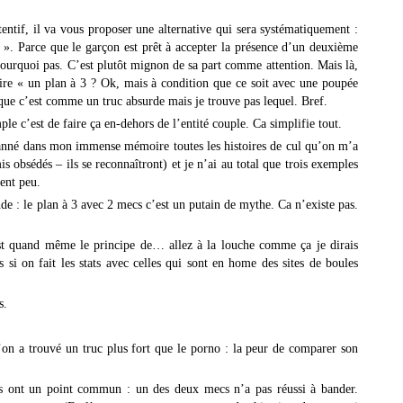
entif, il va vous proposer une alternative qui sera systématiquement :
 ». Parce que le garçon est prêt à accepter la présence d’un deuxième
 Pourquoi pas. C’est plutôt mignon de sa part comme attention. Mais là,
dire « un plan à 3 ? Ok, mais à condition que ce soit avec une poupée
ue c’est comme un truc absurde mais je trouve pas lequel. Bref.
le c’est de faire ça en-dehors de l’entité couple. Ca simplifie tout.
scanné dans mon immense mémoire toutes les histoires de cul qu’on m’a
s obsédés – ils se reconnaîtront) et je n’ai au total que trois exemples
ment peu.
nde : le plan à 3 avec 2 mecs c’est un putain de mythe. Ca n’existe pas.
st quand même le principe de… allez à la louche comme ça je dirais
 si on fait les stats avec celles qui sont en home des sites de boules
s.
n a trouvé un truc plus fort que le porno : la peur de comparer son
tes ont un point commun : un des deux mecs n’a pas réussi à bander.