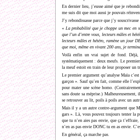
En dernier lieu, j’eusse aimé que je rebond
me suis dit que moi aussi je pouvais réinven
J’y rebondissasse parce que j’y souscrivasse
«
La probabilité que je choppe un mec en so
que l’un d’entre vous, lecteurs mâles et hété
lecteurs mâles et hétéro, ramène un jour D
que moi, même en vivant 200 ans, je termine
Voilà enfin un vrai sujet de fond. Déjà,
systématiquement : deux meufs. Le premier t
la meuf estoit en train de leur proposer un 
Le premier argument qu’analyse Maïa c’est l
garçon ». Sauf qu’en fait, comme elle l’expl
pour mater une scène homo. (Contrairement 
sans doute sa méprise.) Malheureusement, il 
se retrouver au lit, poils à poils avec un a
Mais il y a un autre contre-argument que Ma
gars ». Là, vous pouvez toujours tenter la 
que tu n’en aies pas envie, que ça t’effrai
n’en as pas envie DONC tu en as envie. C’e
En général, ça marche pas.