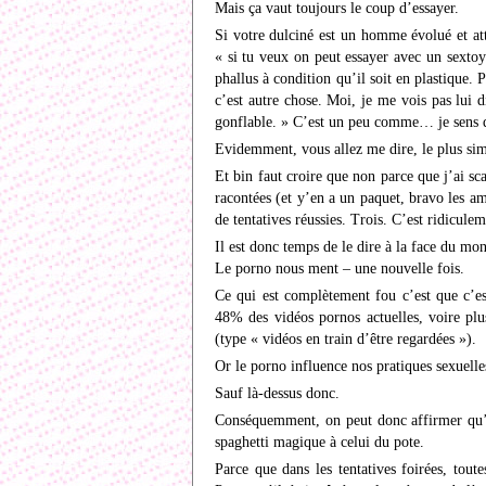
Mais ça vaut toujours le coup d’essayer.
Si votre dulciné est un homme évolué et att
« si tu veux on peut essayer avec un sextoy
phallus à condition qu’il soit en plastique.
c’est autre chose. Moi, je me vois pas lui 
gonflable. » C’est un peu comme… je sens q
Evidemment, vous allez me dire, le plus simp
Et bin faut croire que non parce que j’ai 
racontées (et y’en a un paquet, bravo les ami
de tentatives réussies. Trois. C’est ridicule
Il est donc temps de le dire à la face du mo
Le porno nous ment – une nouvelle fois.
Ce qui est complètement fou c’est que c’e
48% des vidéos pornos actuelles, voire plus
(type « vidéos en train d’être regardées »).
Or le porno influence nos pratiques sexuelle
Sauf là-dessus donc.
Conséquemment, on peut donc affirmer qu’o
spaghetti magique à celui du pote.
Parce que dans les tentatives foirées, tou