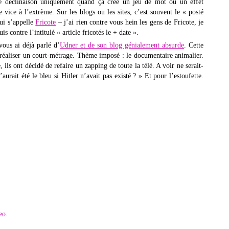
ne déclinaison uniquement quand ça crée un jeu de mot ou un effet
 vice à l’extrème. Sur les blogs ou les sites, c’est souvent le « posté
qui s’appelle
Fricote
– j’ai rien contre vous hein les gens de Fricote, je
 contre l’intitulé « article fricotés le + date ».
vous ai déjà parlé d’
Udner et de son blog génialement absurde
. Cette
r réaliser un court-métrage. Thème imposé : le documentaire animalier.
ils ont décidé de refaire un zapping de toute la télé. A voir ne serait-
aurait été le bleu si Hitler n’avait pas existé ? » Et pour l’estoufette.
eo
.