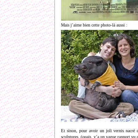
Mais j’aime bien cette photo-là aussi :
Et sinon, pour avoir un joli vernis nacré
sculptures (ouais, y’a un vague rapport vu q