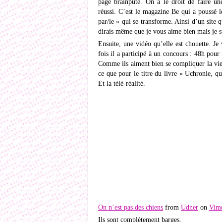
page brainpute. On a le droit de faire u
réussi. C’est le magazine Be qui a poussé le
par/le » qui se transforme. Ainsi d’un site 
dirais même que je vous aime bien mais je suis
Ensuite, une vidéo qu’elle est chouette. Je 
fois il a participé à un concours : 48h pou
Comme ils aiment bien se compliquer la vie, 
ce que pour le titre du livre « Uchronie, qu’
Et la télé-réalité.
On n’est pas des chiens
from
Udner
on
Vim
Ils sont complètement barges.