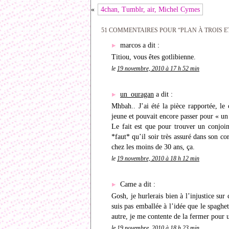
«
4chan, Tumblr, air, Michel Cymes
51 COMMENTAIRES POUR “PLAN À TROIS 
marcos a dit :
Titiou, vous êtes gotlibienne.
le
19 novembre, 2010 à 17 h 52 min
un_ouragan
a dit :
Mhbah.. J’ai été la pièce rapportée, le
jeune et pouvait encore passer pour « un
Le fait est que pour trouver un conjoin
*faut* qu’il soir très assuré dans son cor
chez les moins de 30 ans, ça.
le
19 novembre, 2010 à 18 h 12 min
Came a dit :
Gosh, je hurlerais bien à l’injustice sur
suis pas emballée à l’idée que le spaghe
autre, je me contente de la fermer pour
le
19 novembre, 2010 à 18 h 23 min