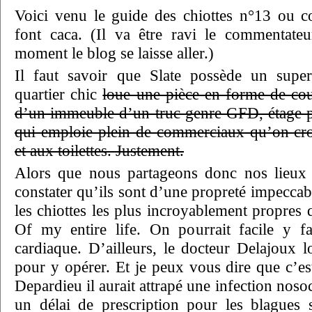
Voici venu le guide des chiottes n°13 ou c
font caca. (Il va être ravi le commentate
moment le blog se laisse aller.)
Il faut savoir que Slate possède un sup
quartier chic
loue une pièce en forme de co
d’un immeuble d’un truc genre GFD, étage p
qui emploie plein de commerciaux qu’on cro
et aux toilettes. Justement.
Alors que nous partageons donc nos lieux d
constater qu’ils sont d’une propreté impeccabl
les chiottes les plus incroyablement propres 
Of my entire life. On pourrait facile y fa
cardiaque. D’ailleurs, le docteur Delajoux lo
pour y opérer. Et je peux vous dire que c’es
Depardieu il aurait attrapé une infection noso
un délai de prescription pour les blagues 