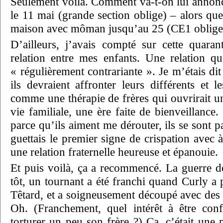
Seulement voilà. Comment va-t-on lui annonce
le 11 mai (grande section oblige) – alors que 
maison avec môman jusqu’au 25 (CE1 oblige
D’ailleurs, j’avais compté sur cette quara
relation entre mes enfants. Une relation q
« régulièrement contrariante ». Je m’étais d
ils devraient affronter leurs différents et l
comme une thérapie de frères qui ouvrirait u
vie familiale, une ère faite de bienveillanc
parce qu’ils aiment me dérouter, ils se sont p
guettais le premier signe de crispation avec
une relation fraternelle heureuse et épanouie.
Et puis voilà, ça a recommencé. La guerre de
tôt, un tournant a été franchi quand Curly a p
Têtard, et a soigneusement découpé avec des 
Oh. (Franchement, quel intérêt à être con
torturer un peu son frère ?) Ca, c’était une 