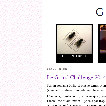
DE L'INTERNET
4 JANVIER 2014
Le Grand Challenge 2014
J’ai un roman à écrire et plus le temps avan
(mars/avril) relève d’un défi complètement f
D’ailleurs, l’autre nuit j’ai rêvé que j’a
Diable, me disait “mmm… je sais pas trop si 
(niveau de confiance en soi = en chute notab