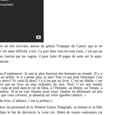
est un très écrivain, auteur du génial Tropique du Cancer que je ne
st assez difficile à lire. Ca part dans tous les sens (non, c’est pas un
z fasciné par les vagins, il peut faire 10 pages de suite sur le sujet.
strale.
pas d’espérances. Je suis le plus heureux des hommes au monde. Il y a
 un artiste. Je n’y pense plus, je
suis
! Tout ce qui était littérature s’est
 merci! Et celui-là alors? Ce n’est pas un livre. C’est un libelle, c’est
est pas un livre au sens ordinaire du mot. Non! C’est une insulte
n coup de pied dans le cul de Dieu, à l’Homme, au Destin, au Temps, à
udrez. Je m’en vais chanter pour vous, chanter en détonnant un peu
t que vous crèverez, je danserai sur votre ignoble cadavre. »
u livre, d’ailleurs, c’est la préface.)
recteur du personnel de la Western Union Telegraph, sa femme et sa fille
ns le but de découvrir la vraie vie, libéré de toutes contraintes (et