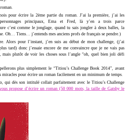
 roman.
ois pour écrire la 2ème partie du roman. J’ai la première, j’ai les
personnages principaux, Ema et Fred, là y’en a trois parce
ture c’est comme le jonglage, quand tu sais jongler à deux balles, la
ième. Oh… Tiens… j’entends mes anciens profs de français se pendre.)
. Alors pour l’instant, j’en suis au début de mon challenge, (j’ai
lus tard) donc j’essaie encore de me convaincre que je ne vais pas
mais plutôt de voir les choses sous l’angle “oh, quel bien joli défi
ellerons plus simplement le “Titiou’s Challenge Book 2014”, avant
ons miracles pour écrire un roman facilement en un minimum de temps.
, qui dès son intitulé collait parfaitement avec le Titiou’s Challenge
vous propose d’écrire un roman (50 000 mots, la taille de Gatsby le