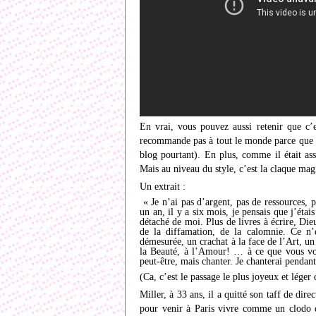
En vrai, vous pouvez aussi retenir que c’
recommande pas à tout le monde parce que c’e
blog pourtant). En plus, comme il était asse
Mais au niveau du style, c’est la claque magi
Un extrait :
« Je n’ai pas d’argent, pas de ressources, 
un an, il y a six mois, je pensais que j’étais
détaché de moi. Plus de livres à écrire, Dieu
de la diffamation, de la calomnie. Ce n’
démesurée, un crachat à la face de l’Art, u
la Beauté, à l’Amour! … à ce que vous vo
peut-être, mais chanter. Je chanterai pendan
(Ca, c’est le passage le plus joyeux et léger d
Miller, à 33 ans, il a quitté son taff de di
pour venir à Paris vivre comme un clodo da