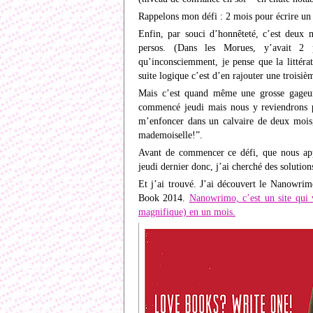
Rappelons mon défi : 2 mois pour écrire un
Enfin, par souci d’honnêteté, c’est deux m
persos. (Dans les Morues, y’avait 2 
qu’inconsciemment, je pense que la littéra
suite logique c’est d’en rajouter une trois
Mais c’est quand même une grosse gageure
commencé jeudi mais nous y reviendrons p
m’enfoncer dans un calvaire de deux mois, 
mademoiselle!”.
Avant de commencer ce défi, que nous app
jeudi dernier donc, j’ai cherché des soluti
Et j’ai trouvé. J’ai découvert le Nanowrimo
Book 2014.
Nanowrimo, c’est un site qui 
magnifique) en un mois.