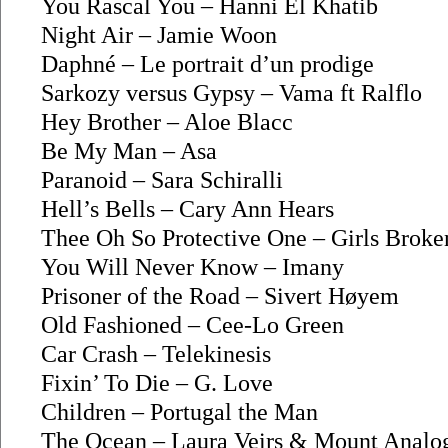
You Rascal You – Hanni El Khatib
Night Air – Jamie Woon
Daphné – Le portrait d’un prodige
Sarkozy versus Gypsy – Vama ft Ralflo
Hey Brother – Aloe Blacc
Be My Man – Asa
Paranoid – Sara Schiralli
Hell’s Bells – Cary Ann Hears
Thee Oh So Protective One – Girls Brok
You Will Never Know – Imany
Prisoner of the Road – Sivert Høyem
Old Fashioned – Cee-Lo Green
Car Crash – Telekinesis
Fixin’ To Die – G. Love
Children – Portugal the Man
The Ocean – Laura Veirs & Mount Analo