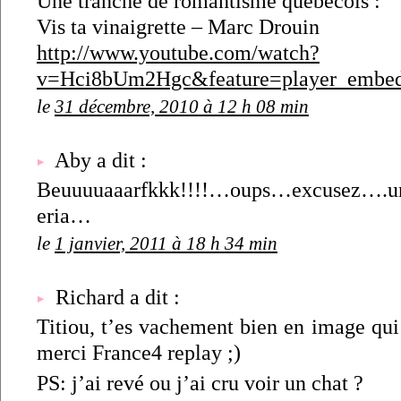
Une tranche de romantisme québecois :
Vis ta vinaigrette – Marc Drouin
http://www.youtube.com/watch?
v=Hci8bUm2Hgc&feature=player_embe
le
31 décembre, 2010 à 12 h 08 min
Aby a dit :
Beuuuuaaarfkkk!!!!…oups…excusez….
eria…
le
1 janvier, 2011 à 18 h 34 min
Richard a dit :
Titiou, t’es vachement bien en image qui
merci France4 replay ;)
PS: j’ai revé ou j’ai cru voir un chat ?