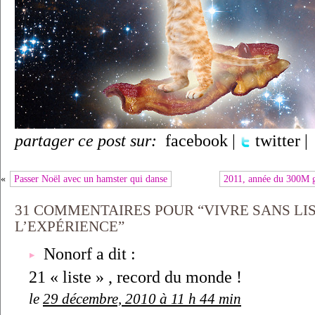
partager ce post sur:
facebook
|
twitter
|
«
Passer Noël avec un hamster qui danse
2011, année du 300M ge
31 COMMENTAIRES POUR “VIVRE SANS LIS
L’EXPÉRIENCE”
Nonorf a dit :
21 « liste » , record du monde !
le
29 décembre, 2010 à 11 h 44 min