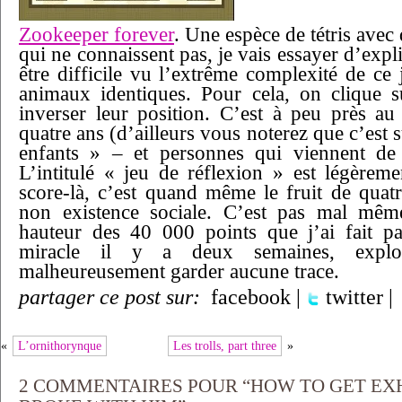
Zookeeper forever
. Une espèce de tétris ave
qui ne connaissent pas, je vais essayer d’expl
être difficile vu l’extrême complexité de ce j
animaux identiques. Pour cela, on clique
inverser leur position. C’est à peu près a
quatre ans (d’ailleurs vous noterez que c’est s
enfants » – et personnes qui viennent de r
L’intitulé « jeu de réflexion » est légère
score-là, c’est quand même le fruit de quatr
non existence sociale. C’est pas mal mêm
hauteur des 40 000 points que j’ai fait p
miracle il y a deux semaines, expl
malheureusement garder aucune trace.
partager ce post sur:
facebook
|
twitter
|
«
L’ornithorynque
Les trolls, part three
»
2 COMMENTAIRES POUR “HOW TO GET EXH